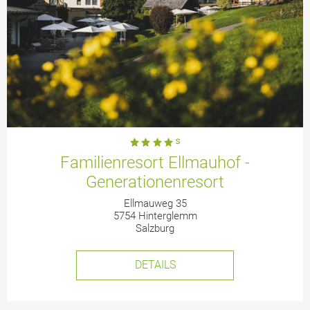
Familienresort Ellmauhof -
Generationenresort
Ellmauweg 35
5754 Hinterglemm
Salzburg
DETAILS