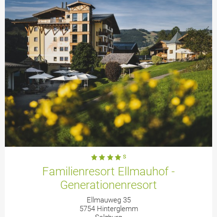
Familienresort Ellmauhof -
Generationenresort
Ellmauweg 35
5754 Hinterglemm