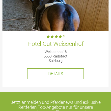
Hotel Gut Weissenhof
Weissenhof 6
5550 Radstadt
Salzburg
DETAILS
Jetzt anmelden und Pferdenews und exklusive
Reitferien Top-Angebote
nur für unsere