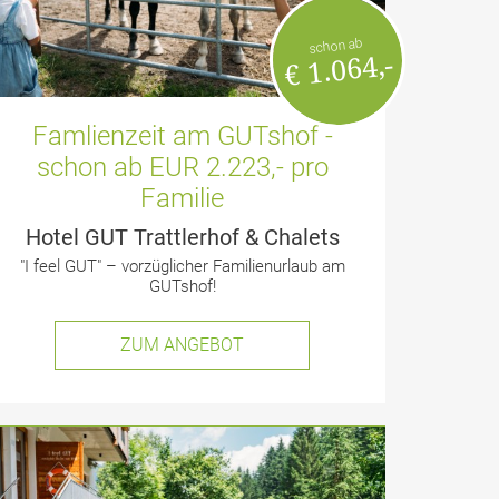
schon ab
€ 1.064,-
Famlienzeit am GUTshof -
schon ab EUR 2.223,- pro
Familie
Hotel GUT Trattlerhof & Chalets
"I feel GUT" – vorzüglicher Familienurlaub am
GUTshof!
ZUM ANGEBOT