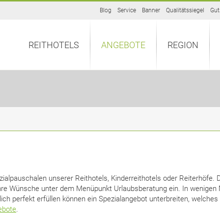
Blog
Service
Banner
Qualitätssiegel
Gut
REITHOTELS
ANGEBOTE
REGION
alpauschalen unserer Reithotels, Kinderreithotels oder Reiterhöfe. De
hre Wünsche unter dem Menüpunkt Urlaubsberatung ein. In wenigen M
lich perfekt erfüllen können ein Spezialangebot unterbreiten, welches 
ebote
.