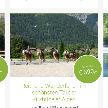
schon ab
€ 390,-
-
Reit- und Wanderferien im
schönsten Tal der
Kitzbüheler Alpen
Landhotel Strasserwirt