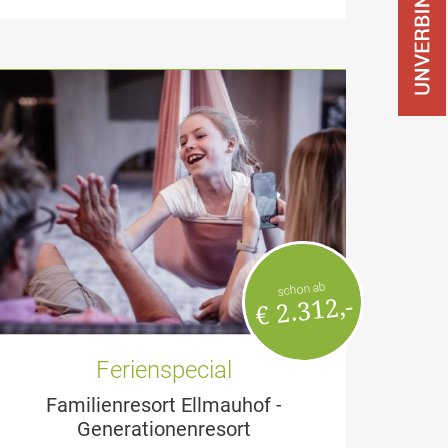
schon ab
€ 2.312,-
Ferienspecial
Familienresort Ellmauhof -
Generationenresort