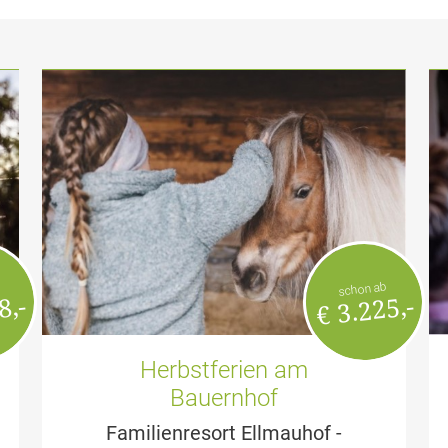
schon ab
8,-
€ 3.225,-
Herbstferien am
Bauernhof
Familienresort Ellmauhof -