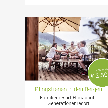
schon ab
€ 2.50
Pfingstferien in den Bergen
Familienresort Ellmauhof -
Generationenresort