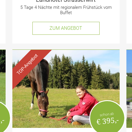
5 Tage 4 Nächte mit regionalem Frühstück vom
Buffet
ZUM ANGEBOT
schon ab
,-
€ 395,-