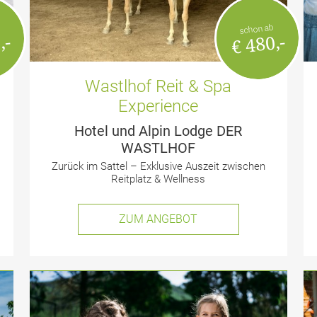
schon ab
,-
€ 480,-
Wastlhof Reit & Spa
Experience
Hotel und Alpin Lodge DER
WASTLHOF
Zurück im Sattel – Exklusive Auszeit zwischen
Reitplatz & Wellness
ZUM ANGEBOT