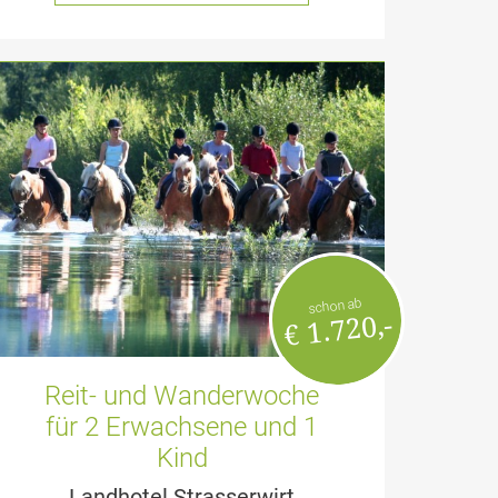
schon ab
€ 1.720,-
Reit- und Wanderwoche
für 2 Erwachsene und 1
Kind
Landhotel Strasserwirt