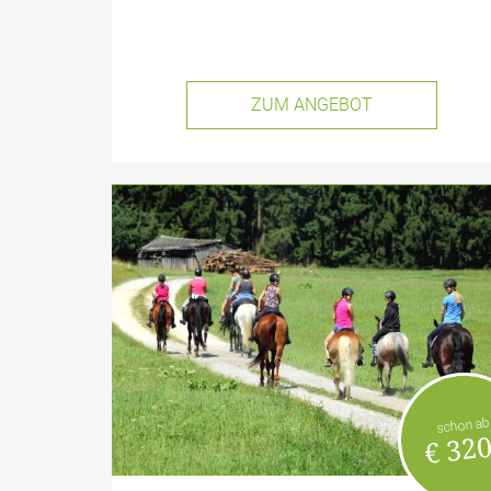
ZUM ANGEBOT
schon ab
€ 320