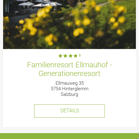
Familienresort Ellmauhof -
Generationenresort
Ellmauweg 35
5754 Hinterglemm
Salzburg
DETAILS