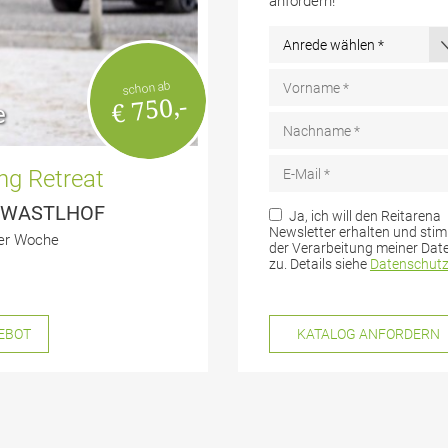
anfordern!
schon ab
€ 750,-
e
Top
ng Retreat
Urlaub mit 
ER WASTLHOF
Das Leit
Ja, ich will den Reitarena
Newsletter erhalten und sti
der Woche
Buchbar 
der Verarbeitung meiner Dat
zu. Details siehe
Datenschut
EBOT
ZU UN