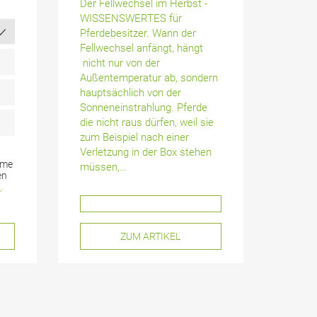
Der Fellwechsel im Herbst -
WISSENSWERTES für
Pferdebesitzer. Wann der
Fellwechsel anfängt, hängt
schon ab
nicht nur von der
€ 395,-
Außentemperatur ab, sondern
-Angebote
hauptsächlich von der
Sonneneinstrahlung. Pferde
die nicht raus dürfen, weil sie
dem eigenen Pferd!
Gro
zum Beispiel nach einer
ner HOME & HORSE
Verletzung in der Box stehen
mme
müssen,…
von 1.5. – 8.11.2026
Genieß
en
z
.
SEREM TOP-ANGEBOT
ZUM ARTIKEL