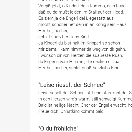
Vergiß jetzt, o Kinderl, dein Kumma, dein Load,
daß du da mußt leiden im Stall auf der Hoad.
Es ziern ja die Engerl dei Liegestatt aus,
möcht schöner net sein in an König sein Haus.
Hei, hei, hei hei,
schlaf süaß herzliabs Kind
Ja Kinderl du bist halt im Kripperl so schön
mir ziemt, i kann nimmer da weg von dir gehn.
I wünsch dir von Herzen die süaßeste Ruah,
dö Engerln vom Himmel, die decken di zua.
Hei, hei, hei hei, schlaf süaß herzliabs Kind
"Leise rieselt der Schnee"
Leise rieselt der Schnee, still und starr ruht der
In den Herzen wird's warm, still schweigt Kumme
Bald ist heilige Nacht, Chor der Engel erwacht, hört
Freue dich, Christkind kommt bald.
"O du fröhliche"