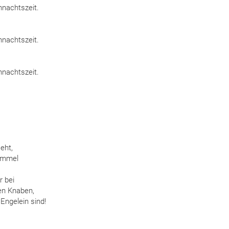
hnachtszeit.
hnachtszeit.
hnachtszeit.
eht,
Himmel
r bei
hen Knaben,
Engelein sind!