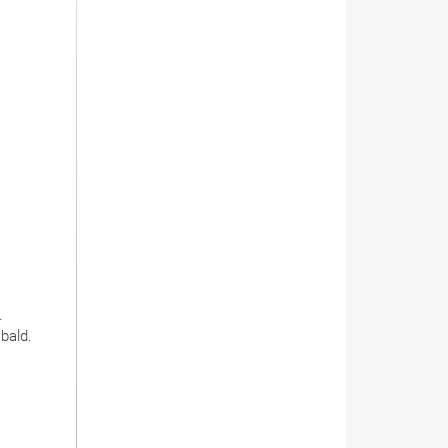
.
bald.