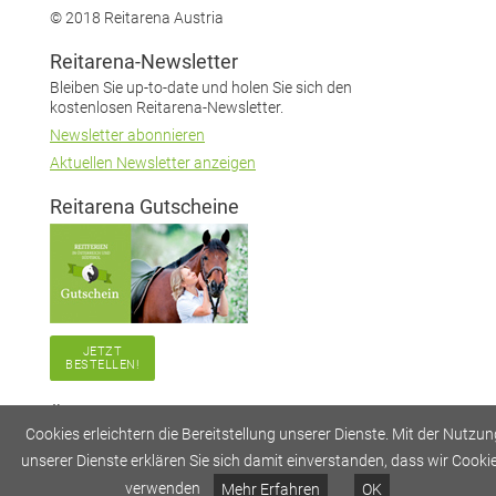
© 2018 Reitarena Austria
Reitarena-Newsletter
Bleiben Sie up-to-date und holen Sie sich den
kostenlosen Reitarena-Newsletter.
Newsletter abonnieren
Aktuellen Newsletter anzeigen
Reitarena Gutscheine
JETZT
BESTELLEN!
Über Reitarena
Cookies erleichtern die Bereitstellung unserer Dienste. Mit der Nutzun
Impressum
unserer Dienste erklären Sie sich damit einverstanden, dass wir Cooki
Datenschutz
verwenden
Mehr Erfahren
OK