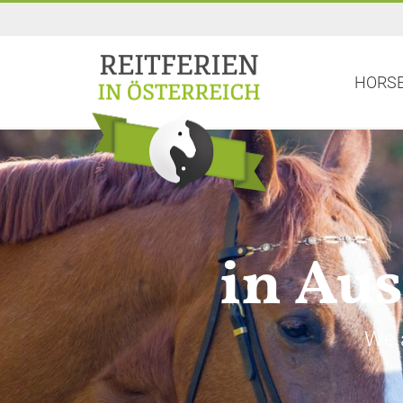
HORSE
in Aus
We a