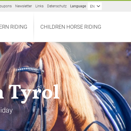
oupons
Newsletter
Links
Datenschutz
Language
EN
ERN RIDING
CHILDREN HORSE RIDING
h Tyrol
liday