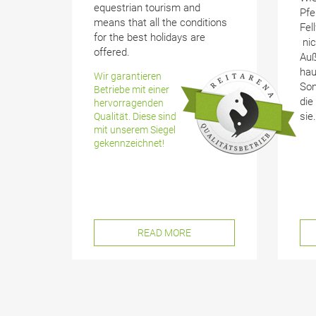
equestrian tourism and
Pfe
means that all the conditions
Fel
for the best holidays are
nic
offered.
Auß
hau
Wir garantieren
Son
Betriebe mit einer
die
hervorragenden
sie.
Qualität. Diese sind
mit unserem Siegel
gekennzeichnet!
READ MORE