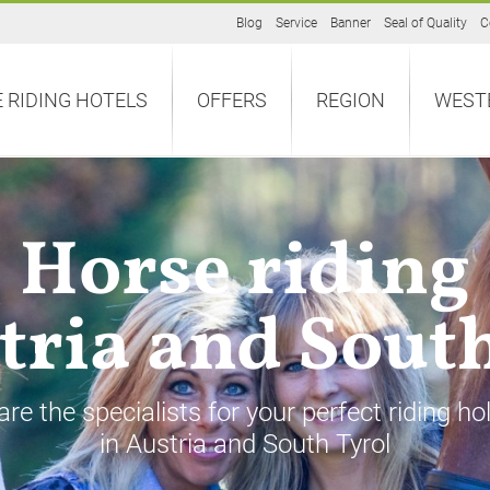
Blog
Service
Banner
Seal of Quality
C
 RIDING HOTELS
OFFERS
REGION
WEST
Horse riding
tria and Sout
re the specialists for your perfect riding ho
in Austria and South Tyrol