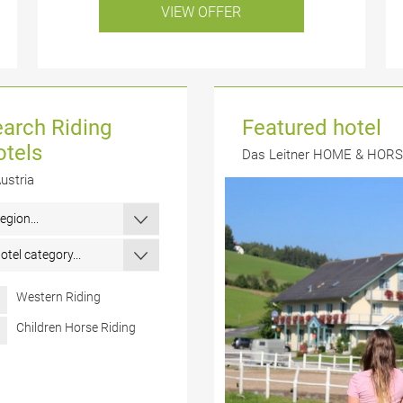
VIEW OFFER
arch Riding
Featured hotel
otels
Das Leitner HOME & HOR
Austria
Western Riding
Children Horse Riding