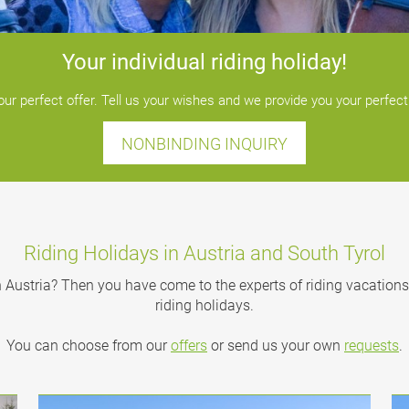
Your individual riding holiday!
our perfect offer. Tell us your wishes and we provide you your perfect 
NONBINDING INQUIRY
Riding Holidays in Austria and South Tyrol
in Austria? Then you have come to the experts of riding vacations
riding holidays.
You can choose from our
offers
or send us your own
requests
.