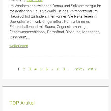
Im Voralpenland zwischen Donau und Salzkammergut im
romantischen Hausruckwald, ist das Reitsportzentrum
Hausruckhof zu finden. Hier können Sie Reiterferien in
Oberösterreich wirklich genießen. Komfortzimmer,
Erlebnishallenbad mit Sauna, Gegenstromanlage,
Frischwasserwhirlpool, Dampfbad, Biosauna, Massagen,
Ruheraum,...
weiterlesen
Pages
1
2
3
4
5
6
7
8
9
…
next ›
last »
TOP Artikel