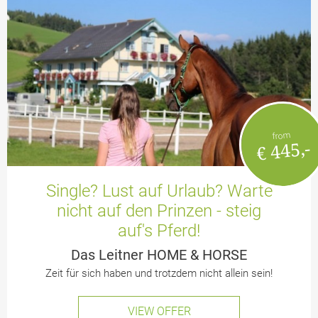
from
€ 445,-
Single? Lust auf Urlaub? Warte
nicht auf den Prinzen - steig
auf's Pferd!
Das Leitner HOME & HORSE
Zeit für sich haben und trotzdem nicht allein sein!
VIEW OFFER