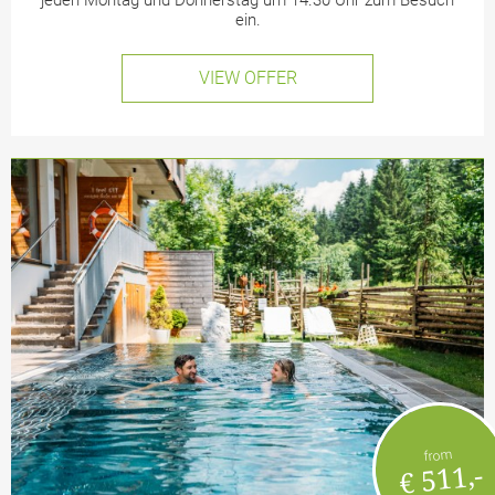
ein.
VIEW OFFER
from
€ 511,-