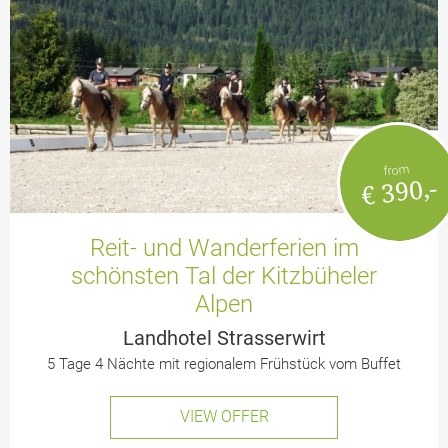
from
€ 390,-
Reit- und Wanderferien im
schönsten Tal der Kitzbüheler
Alpen
Landhotel Strasserwirt
5 Tage 4 Nächte mit regionalem Frühstück vom Buffet
VIEW OFFER