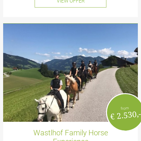
VIEW OFFER
from
€ 2.530,
Wastlhof Family Horse