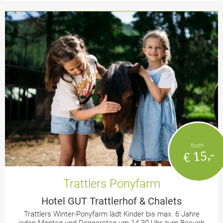
from
€ 15,-
Trattlers Ponyfarm
Hotel GUT Trattlerhof & Chalets
Trattlers Winter-Ponyfarm lädt Kinder bis max. 6 Jahre
jeden Montag und Donnerstag um 14.30 Uhr zum Besuch