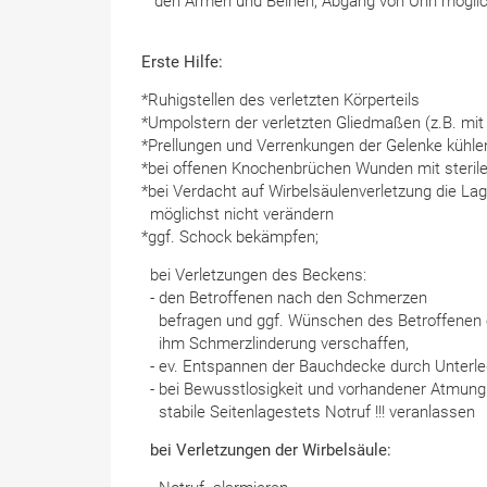
den Armen und Beinen, Abgang von Urin mögli
Erste Hilfe:
*Ruhigstellen des verletzten Körperteils
*Umpolstern der verletzten Gliedmaßen (z.B. mi
*Prellungen und Verrenkungen der Gelenke kühle
*bei offenen Knochenbrüchen Wunden mit steril
*bei Verdacht auf Wirbelsäulenverletzung die Lag
möglichst nicht verändern
*ggf. Schock bekämpfen;
bei Verletzungen des Beckens:
- den Betroffenen nach den Schmerzen
befragen und ggf. Wünschen des Betroffenen e
ihm Schmerzlinderung verschaffen,
- ev. Entspannen der Bauchdecke durch Unterleg
- bei Bewusstlosigkeit und vorhandener Atmung
stabile Seitenlagestets Notruf !!! veranlassen
bei Verletzungen der Wirbelsäule: