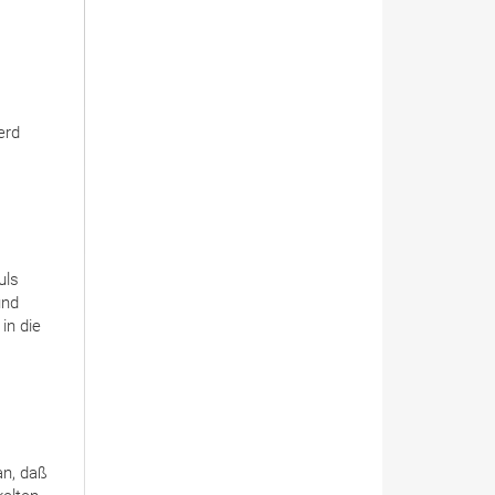
erd
uls
und
in die
an, daß