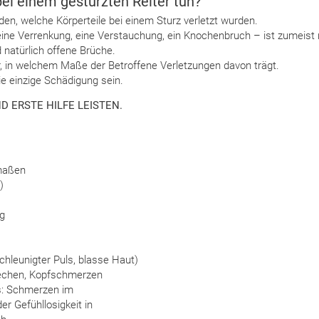
ei einem gestürzten Reiter tun?
iden, welche Körperteile bei einem Sturz verletzt wurden.
eine Verrenkung, eine Verstauchung, ein Knochenbruch – ist zumeist 
natürlich offene Brüche.
r, in welchem Maße der Betroffene Verletzungen davon trägt.
e einzige Schädigung sein.
 ERSTE HILFE LEISTEN.
dmaßen
)
g
hleunigter Puls, blasse Haut)
brechen, Kopfschmerzen
ns: Schmerzen im
r Gefühllosigkeit in