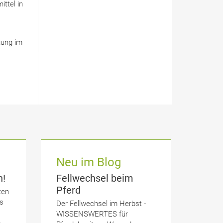
ittel in
gung im
Neu im Blog
n!
Fellwechsel beim
Pferd
ten
s
Der Fellwechsel im Herbst -
WISSENSWERTES für