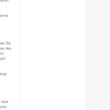
kelten
.
 Arms
ken Sie
ase des
ach
orb?
5mal
r eine
wird.