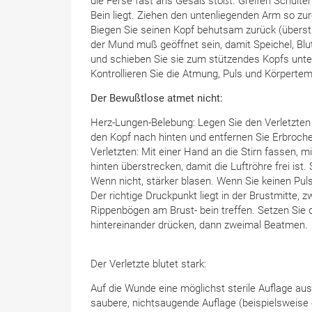
die Ferse fast ans Gesäß stößt. Greifen Schulter
Bein liegt. Ziehen den untenliegenden Arm so zure
Biegen Sie seinen Kopf behutsam zurück (überst
der Mund muß geöffnet sein, damit Speichel, Bl
und schieben Sie sie zum stützendes Kopfs unte
Kontrollieren Sie die Atmung, Puls und Körpertem
Der Bewußtlose atmet nicht:
Herz-Lungen-Belebung: Legen Sie den Verletzten 
den Kopf nach hinten und entfernen Sie Erbroc
Verletzten: Mit einer Hand an die Stirn fassen,
hinten überstrecken, damit die Luftröhre frei ist.
Wenn nicht, stärker blasen. Wenn Sie keinen Pul
Der richtige Druckpunkt liegt in der Brustmitte, 
Rippenbögen am Brust- bein treffen. Setzen Sie 
hintereinander drücken, dann zweimal Beatmen.
Der Verletzte blutet stark:
Auf die Wunde eine möglichst sterile Auflage aus
saubere, nichtsaugende Auflage (beispielsweise 