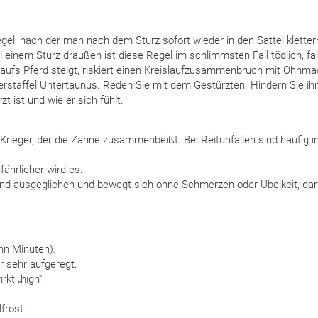
gel, nach der man nach dem Sturz sofort wieder in den Sattel klettern
 einem Sturz draußen ist diese Regel im schlimmsten Fall tödlich, fal
 aufs Pferd steigt, riskiert einen Kreislaufzusammenbruch mit Ohnmac
erstaffel Untertaunus. Reden Sie mit dem Gestürzten. Hindern Sie i
t ist und wie er sich fühlt.
 Krieger, der die Zähne zusammenbeißt. Bei Reitunfällen sind häufig i
fährlicher wird es.
und ausgeglichen und bewegt sich ohne Schmerzen oder Übelkeit, dar
hn Minuten).
r sehr aufgeregt.
rkt „high“.
frost.