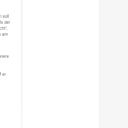
 soll.
ls der
ht“,
hn am
nnere
f er