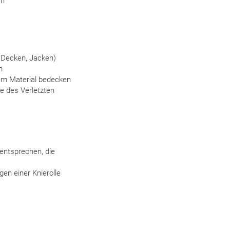
ch
t Decken, Jacken)
n
em Material bedecken
e des Verletzten
ntsprechen, die
en einer Knierolle