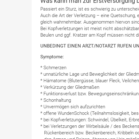
Was kann man zur Erstversorgung b
Passiert ein Sturz, ist es schwierig zu untersche
Auch die Art der Verletzung – eine Quetschung, 
gleich wahrnehmbar. Ausgenommen hiervon sind 
Bei Kopfverletzungen ist meist nicht abschätzba
Beulen und ggf. Kratzer am Kopf müssen nicht di
UNBEDINGT EINEN ARZT/NOTARZT RUFEN UND
Symptome:
* Schmerzen
* unnatürliche Lage und Beweglichkeit der Glie
* Hämatome (Blutergüsse, blauer Fleck, Veilchen
* Verkürzung der Gliedmaßen
* Funktionsverlust bzw. Bewegungseinschränkun
* Schonhaltung
* Unvermögen sich aufzurichten
* offene WundenSchock (Teilnahmslosigkeit, besc
* bei Kopfverletzungen: Schwindel, Übelkeit, Er
* bei Verletzungen der Wirbelsäule / des Becke
Rückenbereich bzw. Beckenbereich, Kribbeln ode