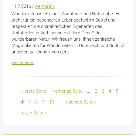
11.7.2016 /
Permalink
Wanderreiten ist Freiheit, Abenteuer und Naturnähe. Es
steht für ein besonderes Lebensgefühl im Sattel und
respektiert die charakterlichen Eigenarten des
Reitpferdes in Verbindung mit dem Genuß der
wunderbaren Natur. Wir freuen uns, Ihnen zahlreiche
Möglichkeiten für Wanderreiten in Österreich und Südtirol
anbieten zu können, von der…
weiterlesen
Seiten
« erste Seite
‹ vorherige Seite
…
2
3
4
5
6
7
8
9
10
…
nächste Seite ›
letzte Seite »