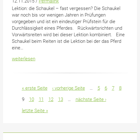
12.11.2015 /
Permalink
Lektion: die Schaukel – fast vergessen? Die Schaukel
war noch bis vor wenigen Jahren in Prüfungen
vorgegeben und ist ein eindeutiger Prüfstein für die
Durchlässigkeit eines Pferdes. Rückwärtsrichten und
Vorwärtsreiten wird bei dieser Lektion kombiniert. Eine
Schaukel beim Reiten ist die Lektion bei der das Pferd
eine…
weiterlesen
Seiten
« erste Seite
‹ vorherige Seite
…
5
6
7
8
9
10
11
12
13
…
nächste Seite ›
letzte Seite »