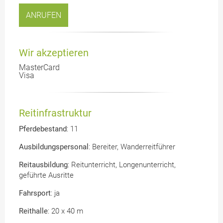
ANRUFEN
Wir akzeptieren
MasterCard
Visa
Reitinfrastruktur
Pferdebestand
: 11
Au
sbildungspersonal
: Bereiter, Wanderreitführer
Re
itausbildung
: Reitunterricht, Longenunterricht,
geführte Ausritte
Fa
hrsport
: ja
R
eithalle
: 20 x 40 m