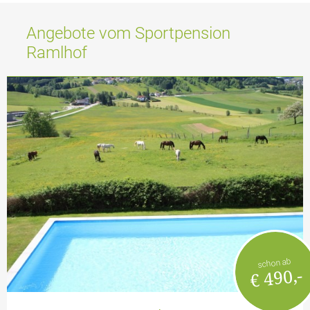
Angebote vom Sportpension
Ramlhof
schon ab
€ 490,-