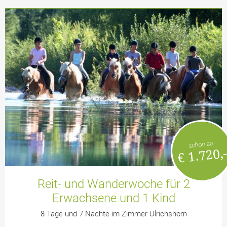
schon ab
€ 1.720,
Reit- und Wanderwoche für 2
Erwachsene und 1 Kind
8 Tage und 7 Nächte im Zimmer Ulrichshorn