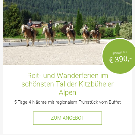
schon ab
€ 390,-
Reit- und Wanderferien im
schönsten Tal der Kitzbüheler
Alpen
5 Tage 4 Nächte mit regionalem Frühstück vom Buffet
ZUM ANGEBOT