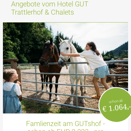
Angebote vom Hotel GUT
Trattlerhof & Chalets
schon ab
€ 1.064,
Famlienzeit am GUTshof -