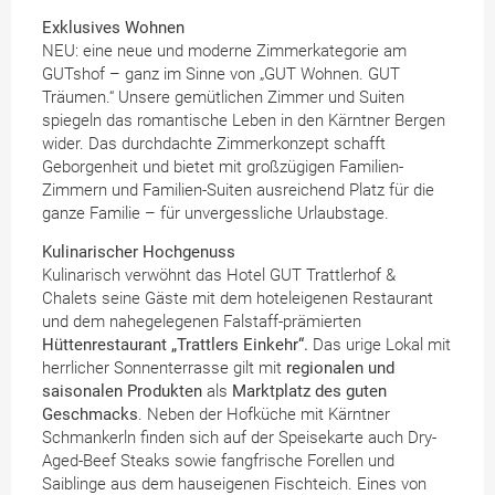
Exklusives Wohnen
NEU: eine neue und moderne Zimmerkategorie am
GUTshof – ganz im Sinne von „GUT Wohnen. GUT
Träumen.“ Unsere gemütlichen Zimmer und Suiten
spiegeln das romantische Leben in den Kärntner Bergen
wider. Das durchdachte Zimmerkonzept schafft
Geborgenheit und bietet mit großzügigen Familien-
Zimmern und Familien-Suiten ausreichend Platz für die
ganze Familie – für unvergessliche Urlaubstage.
Kulinarischer Hochgenuss
Kulinarisch verwöhnt das Hotel GUT Trattlerhof &
Chalets seine Gäste mit dem hoteleigenen Restaurant
und dem nahegelegenen Falstaff-prämierten
Hüttenrestaurant „Trattlers Einkehr“.
Das urige Lokal mit
herrlicher Sonnenterrasse gilt mit
regionalen und
saisonalen Produkten
als
Marktplatz des guten
Geschmacks
. Neben der Hofküche mit Kärntner
Schmankerln finden sich auf der Speisekarte auch Dry-
Aged-Beef Steaks sowie fangfrische Forellen und
Saiblinge aus dem hauseigenen Fischteich. Eines von