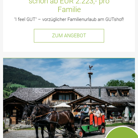
schon ab EUR 2.223,- pro
Familie
"I feel GUT" – vorzüglicher Familienurlaub am GUTshof!
ZUM ANGEBOT