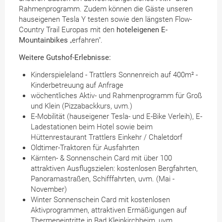
Rahmenprogramm. Zudem können die Gäste unseren
hauseigenen Tesla Y testen sowie den längsten Flow-
Country Trail Europas mit den
hoteleigenen E-
Mountainbikes
„erfahren".
Weitere Gutshof-Erlebnisse:
Kinderspieleland - Trattlers Sonnenreich auf 400m² -
Kinderbetreuung auf Anfrage
wöchentliches Aktiv- und Rahmenprogramm für Groß
und Klein (Pizzabackkurs, uvm.)
E-Mobilität (hauseigener Tesla- und E-Bike Verleih), E-
Ladestationen beim Hotel sowie beim
Hüttenrestaurant Trattlers Einkehr / Chaletdorf
Oldtimer-Traktoren für Ausfahrten
Kärnten- & Sonnenschein Card mit über 100
attraktiven Ausflugszielen: kostenlosen Bergfahrten,
Panoramastraßen, Schifffahrten, uvm. (Mai -
November)
Winter Sonnenschein Card mit kostenlosen
Aktivprogrammen, attraktiven Ermäßigungen auf
Thermeneintritte in Bad Kleinkirchheim, uvm.