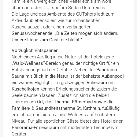
Familie ein unvergleichliches Reiterlebnis am wohl
charmantesten GUTshof im Süden Österreichs.
Die Lage und das Ambiente des GUTshofs lädt zum
Aktivurlaub ebenso ein wie zur romantischen
Kuschelauszeit oder einem verlängerten
Genusswochenende.
„Die Zeiten mögen sich ändern.
Unsere Liebe zum Gast, die bleibt.“
Vorzüglich Entspannen
Nach einem Ausflug in die Natur ist der hoteleigene
„Wald-Wellness“
-Bereich genau der richtige Ort für ein
Entspannungsbad der Gefühle. Neben der
Panorama-
Sauna mit Blick in die Natur
ist der
beheizte Außenpool
ein wahres Highlight. Im großzügigen
Ruheraum mit
Kuschelkojen
können Erholungssuchende zudem die
Seele baumeln lassen. Zusätzlich sind die beiden
Thermen im Ort, das
Thermal-Römerbad sowie die
Familien- & Gesundheitstherme St. Kathrein
, fußläufig
erreichbar und bieten alpine Wellness auf höchstem
Niveau. Für alle sportlichen Gäste bietet das Hotel einen
Panorama-Fitnessraum
mit modernsten Techno-Gym
Geräten.