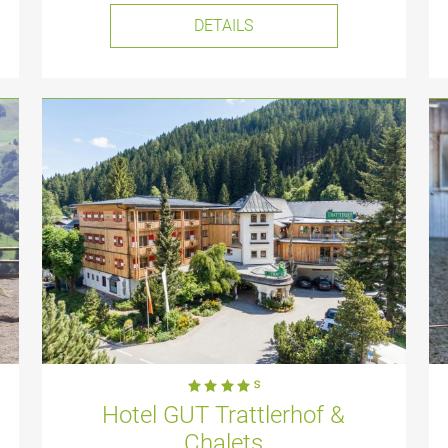
DETAILS
Hotel GUT Trattlerhof &
Chalets