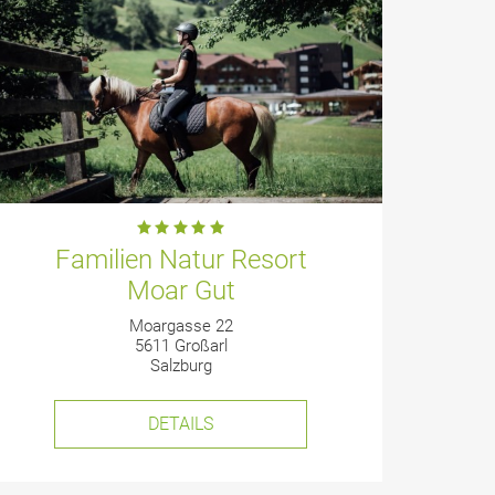
Familien Natur Resort
Moar Gut
Moargasse 22
5611 Großarl
Salzburg
DETAILS