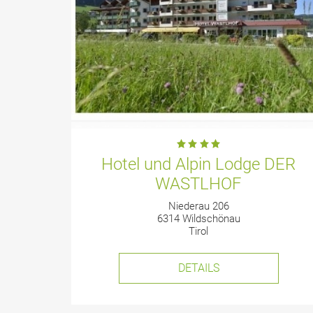
Hotel und Alpin Lodge DER
WASTLHOF
Niederau 206
6314 Wildschönau
Tirol
DETAILS