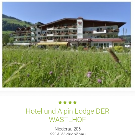
Hotel und Alpin Lodge DER
WASTLHOF
Niederau 206
6314 Wildschönau