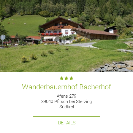
Wanderbauernhof Bacherhof
Afens 279
39040 Pfitsch bei Sterzing
Südtirol
DETAILS