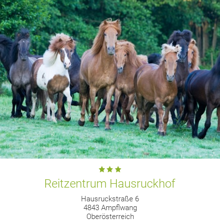
Reitzentrum Hausruckhof
Hausruckstraße 6
4843 Ampflwang
Oberösterreich