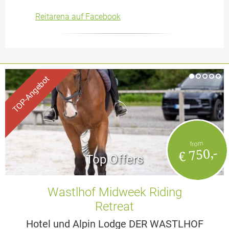
Reitarena auf Facebook
from
€ 750,-
Top Offers
Wastlhof Midweek Riding
Retreat
Hotel und Alpin Lodge DER WASTLHOF