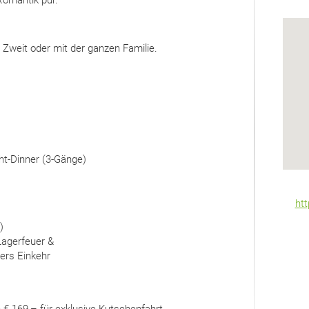
 Romantik pur.
Zweit oder mit der ganzen Familie.
ht-Dinner (3-Gänge)
htt
)
Lagerfeuer &
ers Einkehr