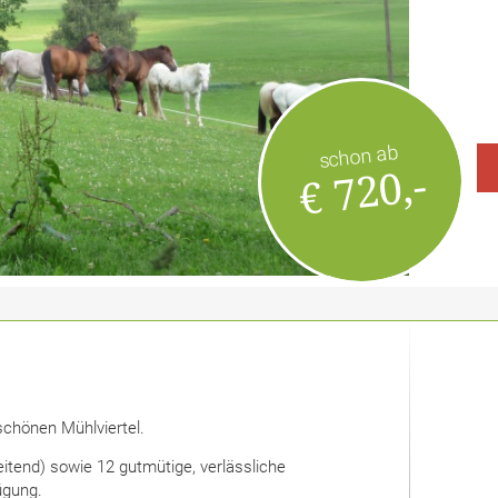
schon ab
€ 720,-
chönen Mühlviertel.
tend) sowie 12 gutmütige, verlässliche
ügung.