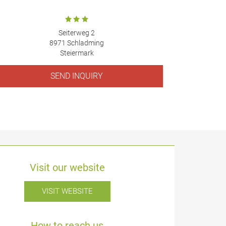
Seiterweg 2
8971 Schladming
Steiermark
SEND INQUIRY
Visit our website
VISIT WEBSITE
How to reach us