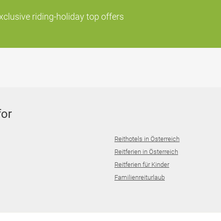
lusive riding-holiday top offers
for
Reithotels in Österreich
Reitferien in Österreich
Reitferien für Kinder
Familienreiturlaub