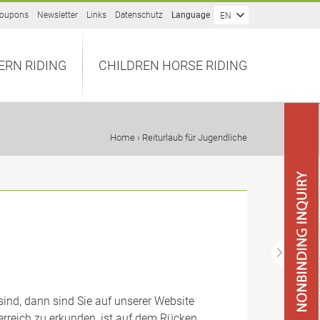
oupons
Newsletter
Links
Datenschutz
Language
EN
ERN RIDING
CHILDREN HORSE RIDING
Home
› Reiturlaub für Jugendliche
nd, dann sind Sie auf unserer Website
terreich zu erkunden, ist auf dem Rücken