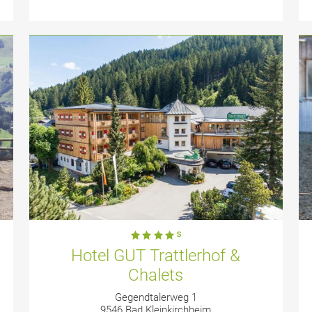
Hotel GUT Trattlerhof &
Chalets
Gegendtalerweg 1
9546 Bad Kleinkirchheim