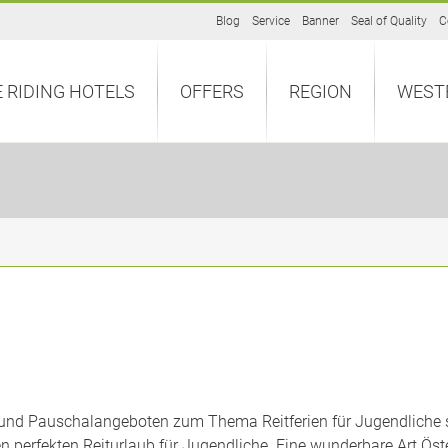
Blog
Service
Banner
Seal of Quality
C
 RIDING HOTELS
OFFERS
REGION
WEST
und Pauschalangeboten zum Thema Reitferien für Jugendliche si
den perfekten Reiturlaub für Jugendliche. Eine wunderbare Art Ös