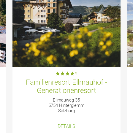
Familienresort Ellmauhof -
Generationenresort
Ellmauweg 35
5754 Hinterglemm
Salzburg
DETAILS