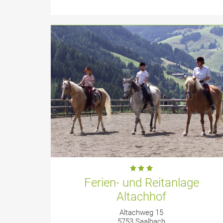
Ferien- und Reitanlage
Altachhof
Altachweg 15
5753 Saalbach