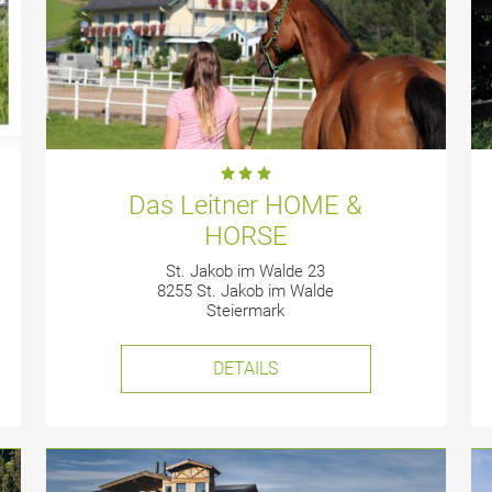
Das Leitner HOME &
HORSE
St. Jakob im Walde 23
8255 St. Jakob im Walde
Steiermark
DETAILS