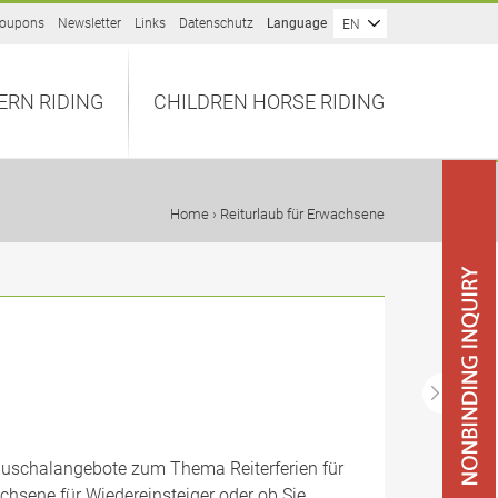
oupons
Newsletter
Links
Datenschutz
Language
EN
ERN RIDING
CHILDREN HORSE RIDING
Home
› Reiturlaub für Erwachsene
Pauschalangebote zum Thema Reiterferien für
chsene für Wiedereinsteiger oder ob Sie