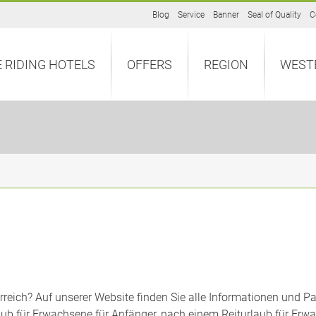
Blog
Service
Banner
Seal of Quality
C
 RIDING HOTELS
OFFERS
REGION
WEST
erreich? Auf unserer Website finden Sie alle Informationen und 
ub für Erwachsene für Anfänger, nach einem Reiturlaub für Erwa